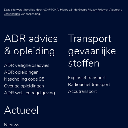
Deze site wordt beveiligd door reCAPTCHA. Hierop zijn de Google
Privacy Policy
en
Algemene
voorwaarden
van toepassing.
ADR advies
Transport
& opleiding
gevaarlijke
stoffen
ADR veiligheidsadvies
ADR opleidingen
Explosief transport
Nascholing code 95
Radioactief transport
Overige opleidingen
Accutransport
ADR wet- en regelgeving
Actueel
Nieuws