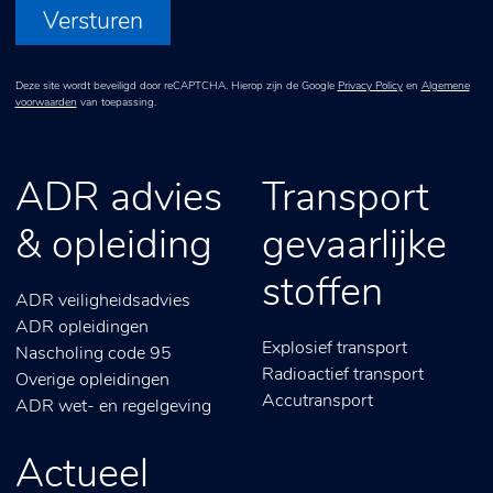
Versturen
Deze site wordt beveiligd door reCAPTCHA. Hierop zijn de Google
Privacy Policy
en
Algemene
voorwaarden
van toepassing.
ADR advies
Transport
& opleiding
gevaarlijke
stoffen
ADR veiligheidsadvies
ADR opleidingen
Explosief transport
Nascholing code 95
Radioactief transport
Overige opleidingen
Accutransport
ADR wet- en regelgeving
Actueel