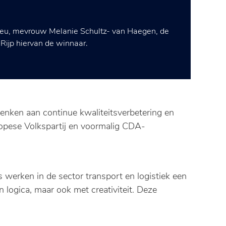
Milieu, mevrouw Melanie Schultz- van Haegen, de
 Rijp hiervan de winnaar.
henken aan continue kwaliteitsverbetering en
uropese Volkspartij en voormalig CDA-
is werken in de sector transport en logistiek een
 logica, maar ook met creativiteit. Deze