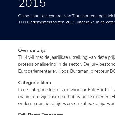
2015
Op het jaarlijkse congres van Transport en Logistiek
TLN Ondernemersprijzen 2015 uitgereikt. In de catego
Over de prijs
TLN wil met de jaarlijkse uitreiking van deze p
professionalisering in de sector. De jury besto
Europarlementariër, Koos Burgman, directeur B
Categorie klein
In de categorie klein is de winnaar Erik Boots Tr
manier om zijn favoriete hobby uit te oefenen. H
ondernemer ziet altijd werk en zal ook altijd we