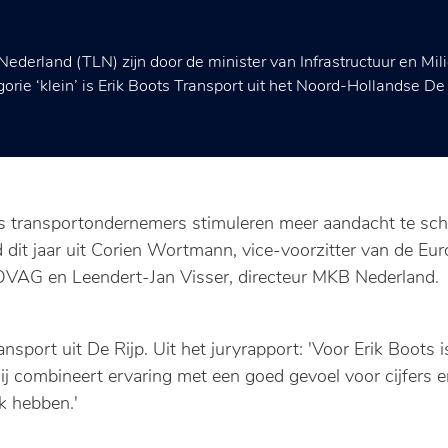
 Nederland (TLN) zijn door de minister van Infrastructuur en 
rie ‘klein’ is Erik Boots Transport uit het Noord-Hollandse De
rijs transportondernemers stimuleren meer aandacht te sc
nd dit jaar uit Corien Wortmann, vice-voorzitter van de E
OVAG en Leendert-Jan Visser, directeur MKB Nederland.
ansport uit De Rijp. Uit het juryrapport: 'Voor Erik Boots 
ij combineert ervaring met een goed gevoel voor cijfers en
rk hebben.'