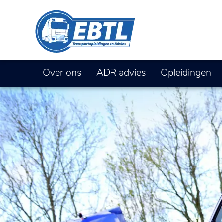
Over ons
ADR advies
Opleidingen