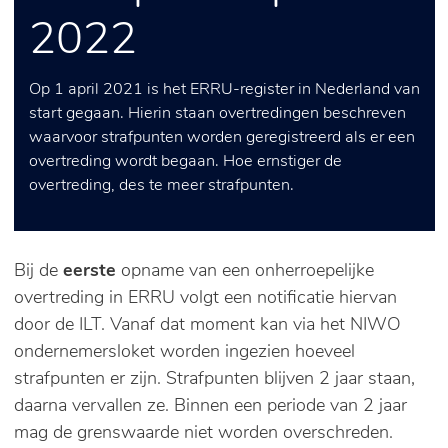
2022
Op 1 april 2021 is het ERRU-register in Nederland van
start gegaan. Hierin staan overtredingen beschreven
waarvoor strafpunten worden geregistreerd als er een
overtreding wordt begaan. Hoe ernstiger de
overtreding, des te meer strafpunten.
Bij de
eerste
opname van een onherroepelijke
overtreding in ERRU volgt een notificatie hiervan
door de ILT. Vanaf dat moment kan via het NIWO
ondernemersloket worden ingezien hoeveel
strafpunten er zijn. Strafpunten blijven 2 jaar staan,
daarna vervallen ze. Binnen een periode van 2 jaar
mag de grenswaarde niet worden overschreden.