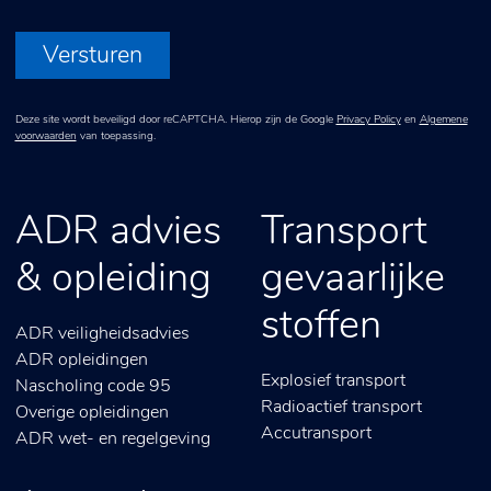
Versturen
Deze site wordt beveiligd door reCAPTCHA. Hierop zijn de Google
Privacy Policy
en
Algemene
voorwaarden
van toepassing.
ADR advies
Transport
& opleiding
gevaarlijke
stoffen
ADR veiligheidsadvies
ADR opleidingen
Explosief transport
Nascholing code 95
Radioactief transport
Overige opleidingen
Accutransport
ADR wet- en regelgeving