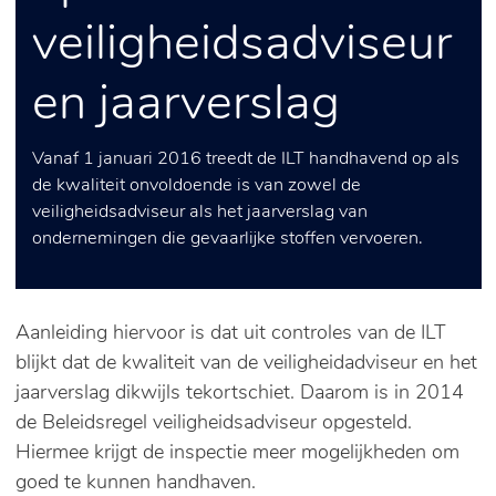
veiligheidsadviseur
en jaarverslag
Vanaf 1 januari 2016 treedt de ILT handhavend op als
de kwaliteit onvoldoende is van zowel de
veiligheidsadviseur als het jaarverslag van
ondernemingen die gevaarlijke stoffen vervoeren.
Aanleiding hiervoor is dat uit controles van de ILT
blijkt dat de kwaliteit van de veiligheidadviseur en het
jaarverslag dikwijls tekortschiet. Daarom is in 2014
de Beleidsregel veiligheidsadviseur opgesteld.
Hiermee krijgt de inspectie meer mogelijkheden om
goed te kunnen handhaven.